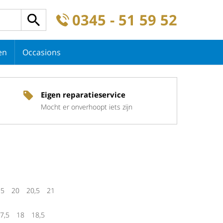
0345 - 51 59 52
en
Occasions
Eigen reparatieservice
Mocht er onverhoopt iets zijn
,5
20
20,5
21
7,5
18
18,5