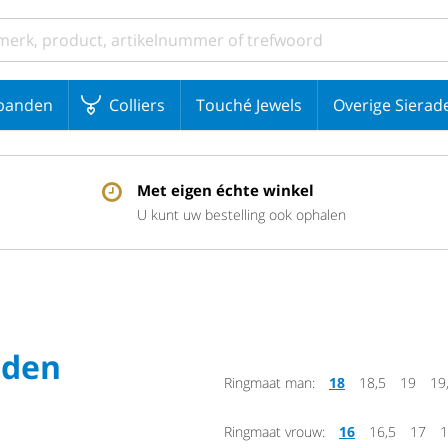
banden
Colliers
Touché Jewels
Overige Sierad
Met eigen échte winkel
U kunt uw bestelling ook ophalen
uden
Ringmaat man:
18
18,5
19
19
Ringmaat vrouw:
16
16,5
17
1