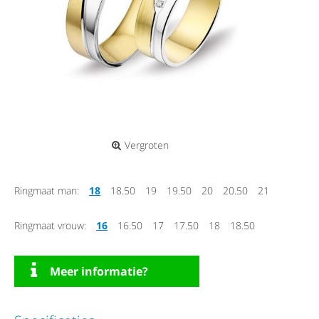
Vergroten
Ringmaat man:
18
18.50
19
19.50
20
20.50
21
Ringmaat vrouw:
16
16.50
17
17.50
18
18.50
Meer informatie?