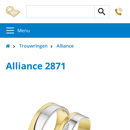
-
5
5
5
Menu
Trouwringen
Alliance
Alliance 2871