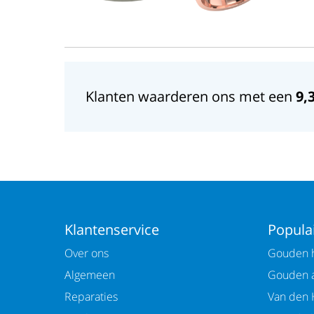
Klanten waarderen ons met een
9,
Klantenservice
Populai
Over ons
Gouden h
Algemeen
Gouden 
Reparaties
Van den 