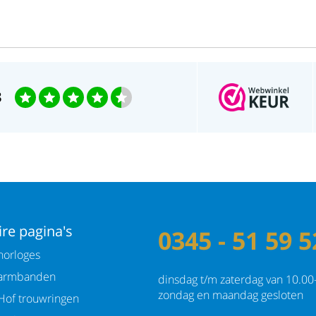
Goud en zilver als blijvende her
3
re pagina's
0345 - 51 59 5
orloges
armbanden
dinsdag t/m zaterdag van 10.00
zondag en maandag gesloten
Hof trouwringen