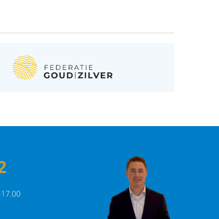
innering.
2
-17.00