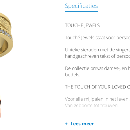
Specificaties
TOUCHE JEWELS
Touché Jewels staat voor persoo
Unieke sieraden met de vingera
handgeschreven tekst of perso
De collectie omvat dames-, en 
bedels.
THE TOUCH OF YOUR LOVED 
Voor alle mijlpalen in het leve
Van geboorte tot trouwen.
Van de mooie momenten van het 
Lees meer
Sieraden op het lijf geschreven 