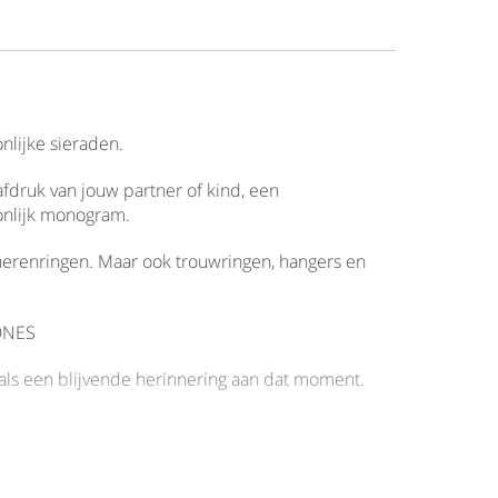
nlijke sieraden.
fdruk van jouw partner of kind, een
onlijk monogram.
herenringen. Maar ook trouwringen, hangers en
ONES
n als een blijvende herinnering aan dat moment.
leven tot overlijden.
die je raken.