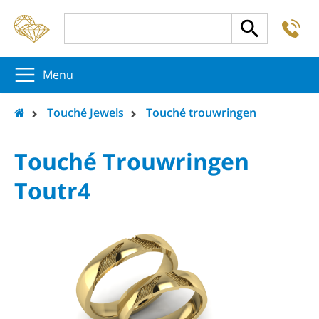
-
5
5
5
Menu
Touché Jewels
Touché trouwringen
Touché Trouwringen
Toutr4