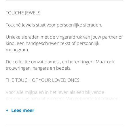
TOUCHE JEWELS
Touché Jewels staat voor persoonlijke sieraden.
Unieke sieraden met de vingerafdruk van jouw partner of
kind, een handgeschreven tekst of persoonlijk
monogram.
De collectie omvat dames-, en herenringen. Maar ook
trouwringen, hangers en bedels.
THE TOUCH OF YOUR LOVED ONES
Voor alle mijlpalen in het leven als een blijvende
herinnering aan dat moment. Van geboorte tot trouwen.
Lees meer
Van de mooie momenten van het leven tot overlijden.
Sieraden op het lijf geschreven die je raken.