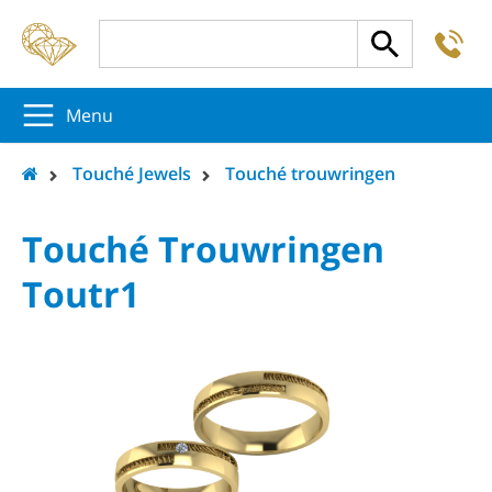
-
5
5
5
Menu
Touché Jewels
Touché trouwringen
Touché Trouwringen
Toutr1