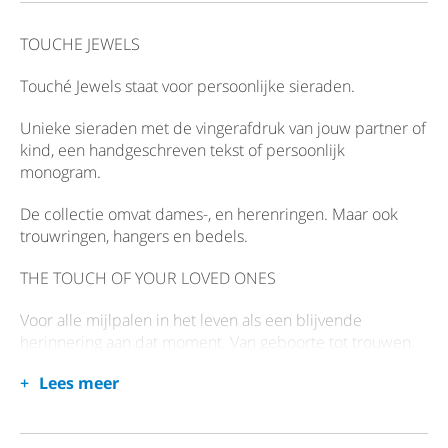
TOUCHE JEWELS
Touché Jewels staat voor persoonlijke sieraden.
Unieke sieraden met de vingerafdruk van jouw partner of
kind, een handgeschreven tekst of persoonlijk
monogram.
De collectie omvat dames-, en herenringen. Maar ook
trouwringen, hangers en bedels.
THE TOUCH OF YOUR LOVED ONES
Voor alle mijlpalen in het leven als een blijvende
herinnering aan dat moment. Van geboorte tot trouwen.
Lees meer
Van de mooie momenten van het leven tot overlijden.
Sieraden op het lijf geschreven die je raken.