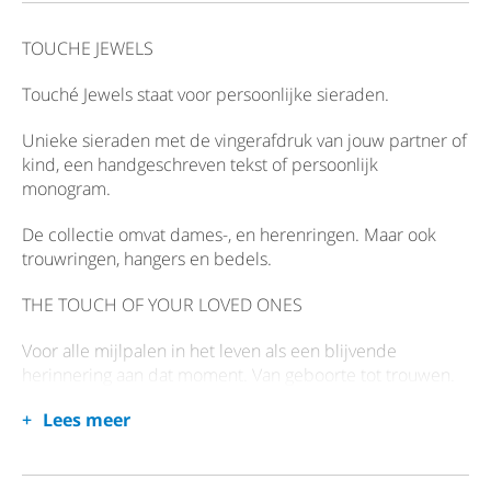
TOUCHE JEWELS
Touché Jewels staat voor persoonlijke sieraden.
Unieke sieraden met de vingerafdruk van jouw partner of
kind, een handgeschreven tekst of persoonlijk
monogram.
De collectie omvat dames-, en herenringen. Maar ook
trouwringen, hangers en bedels.
THE TOUCH OF YOUR LOVED ONES
Voor alle mijlpalen in het leven als een blijvende
herinnering aan dat moment. Van geboorte tot trouwen.
Lees meer
Van de mooie momenten van het leven tot overlijden.
Sieraden op het lijf geschreven die je raken.