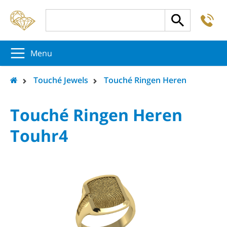
-
5
5
5
Menu
Touché Jewels
Touché Ringen Heren
Touché Ringen Heren
Touhr4