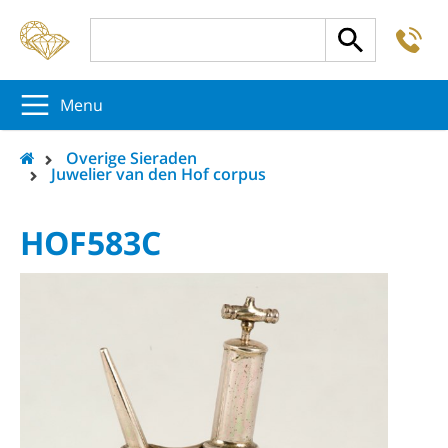
-
5
5
5
Menu
Overige Sieraden
Juwelier van den Hof corpus
HOF583C