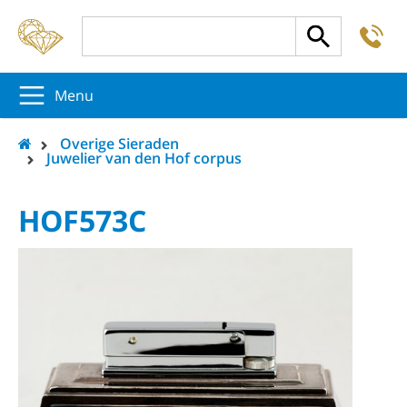
-
5
5
5
Menu
Overige Sieraden
Juwelier van den Hof corpus
HOF573C