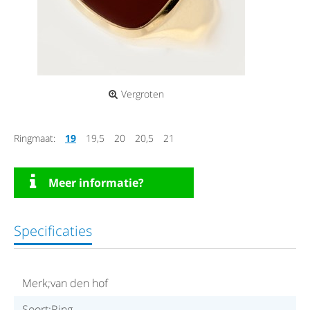
Vergroten
Ringmaat:
19
19,5
20
20,5
21
Meer informatie?
Specificaties
Merk;van den hof
Soort;Ring