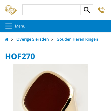
-
5
5
5
Menu
Overige Sieraden
Gouden Heren Ringen
HOF270