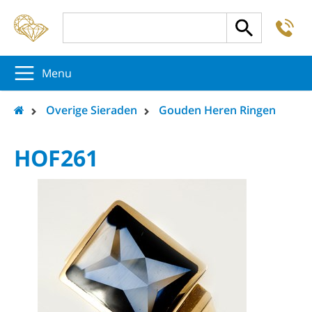
-
5
5
5
Menu
Overige Sieraden
Gouden Heren Ringen
HOF261