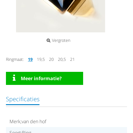
Vergroten
Ringmaat:
19
19,5
20
20,5
21
Meer informatie?
Specificaties
Merk;van den hof
Soort;Ring