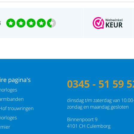
3
re pagina's
0345 - 51 59 5
orloges
armbanden
dinsdag t/m zaterdag van 10.00
zondag en maandag gesloten
Hof trouwringen
orloges
Binnenpoort 9
4101 CH Culemborg
emier