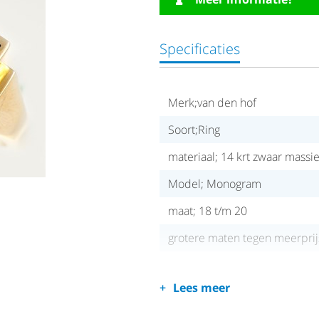
Specificaties
Merk;van den hof
Soort;Ring
materiaal; 14 krt zwaar massi
Model; Monogram
maat; 18 t/m 20
grotere maten tegen meerprij
Lees meer