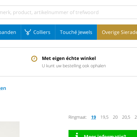
banden
Colliers
Touché Jewels
Overige Sierad
Met eigen échte winkel
U kunt uw bestelling ook ophalen
gen
Ringmaat:
19
19,5
20
20,5
2
Meer informatie?