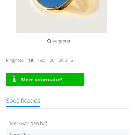
Vergroten
Ringmaat:
19
19,5
20
20,5
21
Meer informatie?
Specificaties
Merk;van den hof
Soort;Ring