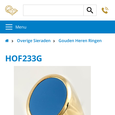
-
5
5
5
Menu
Overige Sieraden
Gouden Heren Ringen
HOF233G