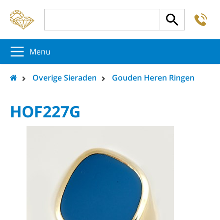
-
5
5
5
Menu
Overige Sieraden
Gouden Heren Ringen
HOF227G