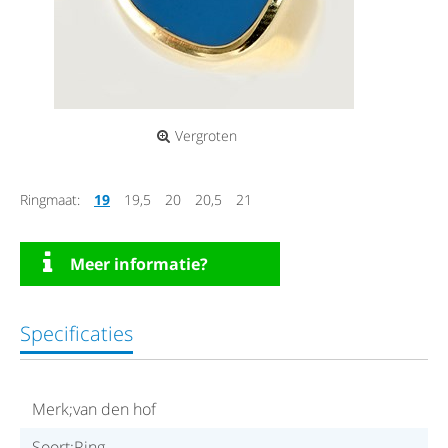
Vergroten
Ringmaat:
19
19,5
20
20,5
21
Meer informatie?
Specificaties
Merk;van den hof
Soort;Ring