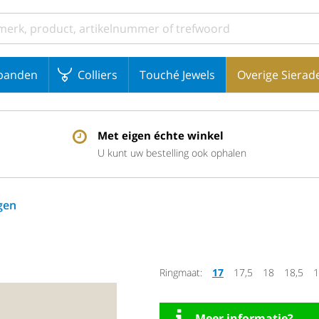
banden
Colliers
Touché Jewels
Overige Sierad
Met eigen échte winkel
U kunt uw bestelling ook ophalen
gen
Ringmaat:
17
17,5
18
18,5
1
Meer informatie?