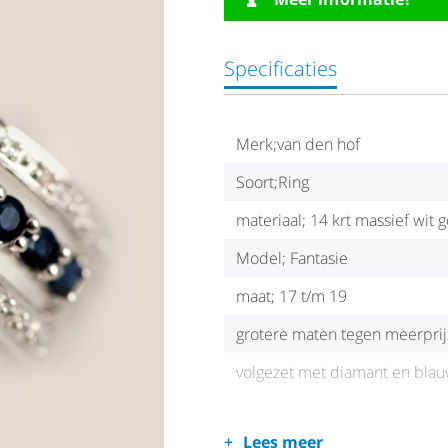
Specificaties
Merk;van den hof
Soort;Ring
materiaal; 14 krt massief wit 
Model; Fantasie
maat; 17 t/m 19
grotere maten tegen meerprij
volgezet met diamant en blauw
Lees meer