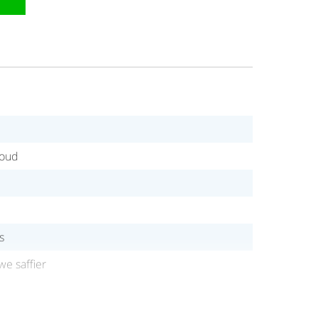
goud
s
e saffier