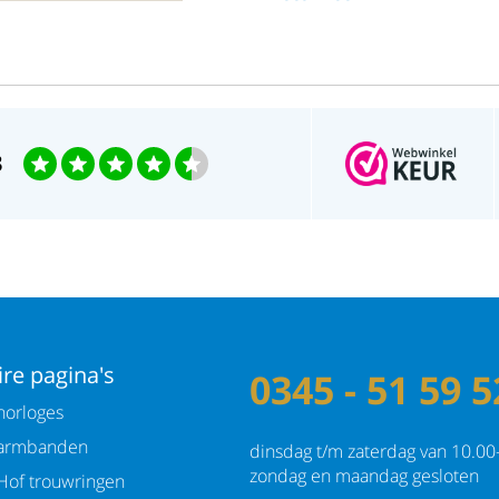
3
re pagina's
0345 - 51 59 5
orloges
armbanden
dinsdag t/m zaterdag van 10.00
zondag en maandag gesloten
Hof trouwringen