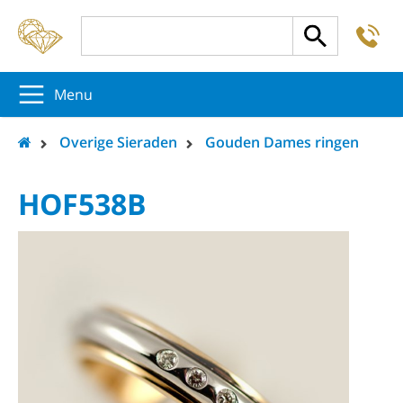
-
5
5
5
Menu
Overige Sieraden
Gouden Dames ringen
HOF538B