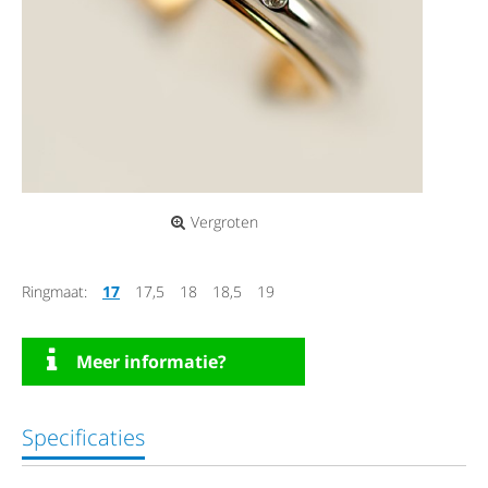
Vergroten
Ringmaat:
17
17,5
18
18,5
19
Meer informatie?
Specificaties