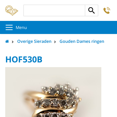
-
5
5
5
Menu
Overige Sieraden
Gouden Dames ringen
HOF530B