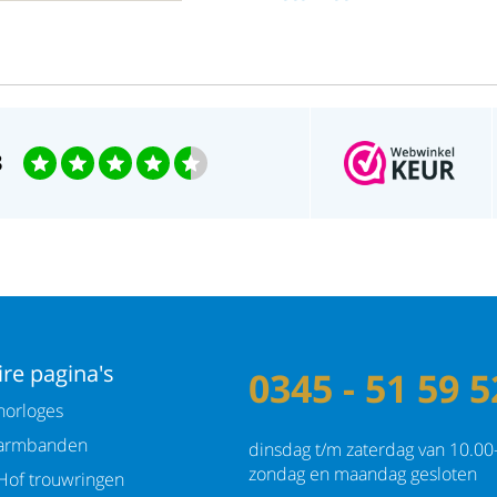
3
re pagina's
0345 - 51 59 5
orloges
armbanden
dinsdag t/m zaterdag van 10.00
zondag en maandag gesloten
Hof trouwringen