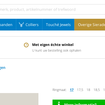
banden
Colliers
Touché Jewels
Overige Sierad
Met eigen échte winkel
U kunt uw bestelling ook ophalen
gen
Ringmaat:
17
17,5
18
18,5
1
Meer informatie?