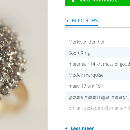
Specificaties
Merk;van den hof
Soort;Ring
materiaal; 14 krt massief gou
Model; marquise
maat; 17 t/m 19
grotere maten tegen meerprij
briljant geslepen diamanten 0
Lees meer