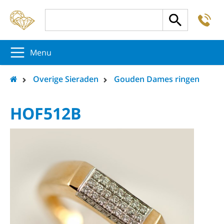
-
5
5
5
Menu
Overige Sieraden
Gouden Dames ringen
HOF512B