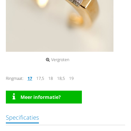
Vergroten
Ringmaat:
17
17,5
18
18,5
19
Meer informatie?
Specificaties