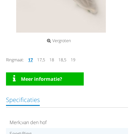
Vergroten
Ringmaat:
17
17,5
18
18,5
19
Meer informatie?
Specificaties
Merk;van den hof
Soort;Ring