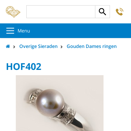
-
5
5
5
Menu
Overige Sieraden
Gouden Dames ringen
HOF402