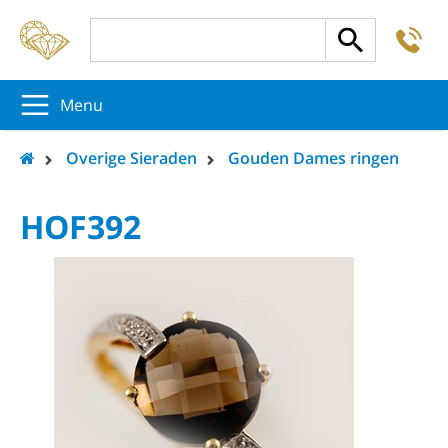
-
5
5
5
Menu
Overige Sieraden
Gouden Dames ringen
HOF392