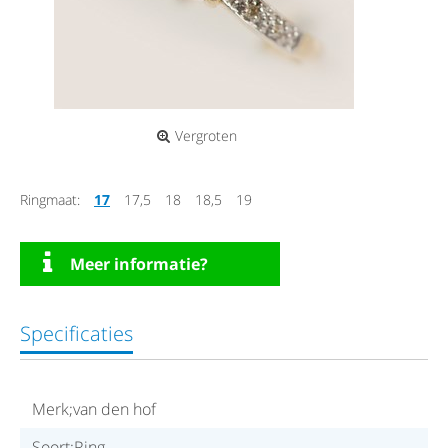
Vergroten
Ringmaat:
17
17,5
18
18,5
19
Meer informatie?
Specificaties
Merk;van den hof
Soort;Ring