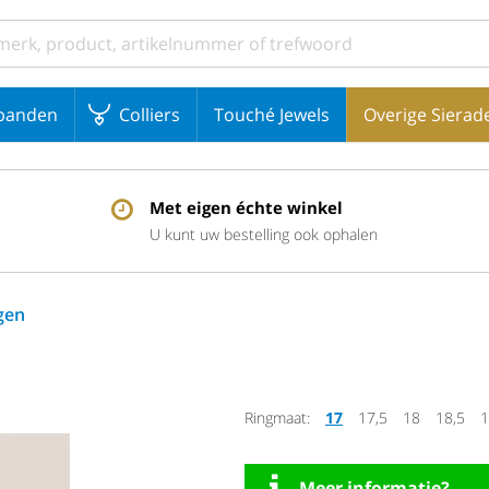
banden
Colliers
Touché Jewels
Overige Sierad
Met eigen échte winkel
U kunt uw bestelling ook ophalen
gen
Ringmaat:
17
17,5
18
18,5
1
Meer informatie?