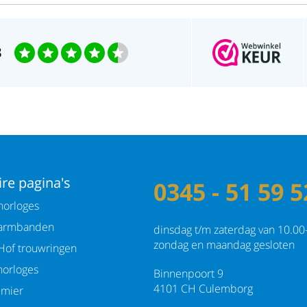
3
re pagina's
0345 - 51 59 5
orloges
armbanden
dinsdag t/m zaterdag van 10.00
zondag en maandag gesloten
Hof trouwringen
orloges
Binnenpoort 9
4101 CH Culemborg
emier