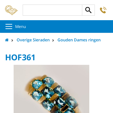
-
5
5
5
Menu
Overige Sieraden
Gouden Dames ringen
HOF361