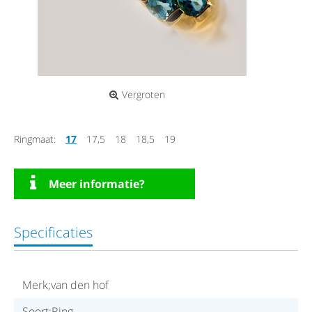
Vergroten
Ringmaat:
17
17,5
18
18,5
19
Meer informatie?
Specificaties
Merk;van den hof
Soort;Ring