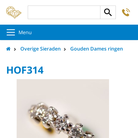
-
5
5
5
Menu
Overige Sieraden
Gouden Dames ringen
HOF314