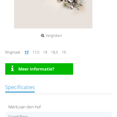
Vergroten
Ringmaat:
17
17,5
18
18,5
19
Meer informatie?
Specificaties
Merk;van den hof
Soort;Ring