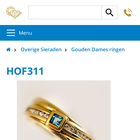
-
5
5
5
Menu
Overige Sieraden
Gouden Dames ringen
HOF311