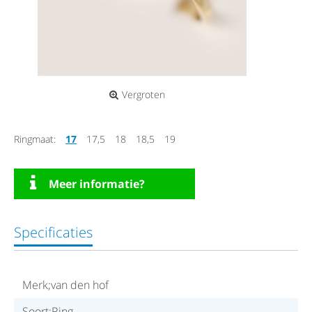
Vergroten
Ringmaat:
17
17,5
18
18,5
19
Meer informatie?
Specificaties
Merk;van den hof
Soort;Ring