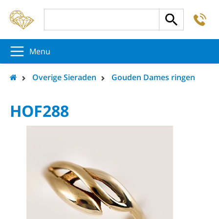
-
5
5
5
Menu
Overige Sieraden
Gouden Dames ringen
HOF288