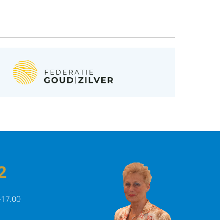
las
et drukker
2
aat
-17.00