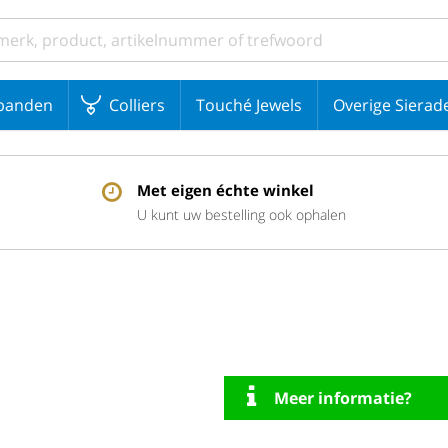
banden
Colliers
Touché Jewels
Overige Sierad
Met eigen échte winkel
U kunt uw bestelling ook ophalen
Meer informatie?