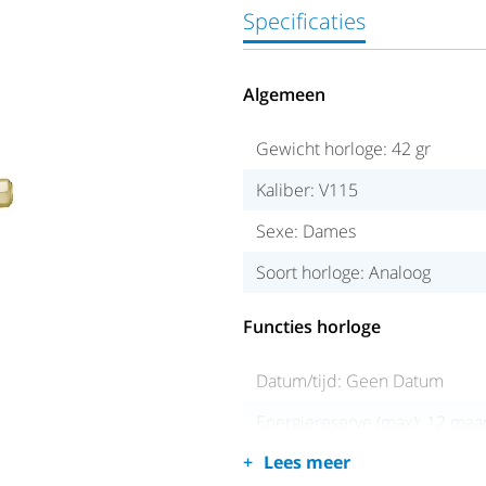
Specificaties
Algemeen
Gewicht horloge: 42 gr
Kaliber: V115
Sexe: Dames
Soort horloge: Analoog
Functies horloge
Datum/tijd: Geen Datum
Energiereserve (max): 12 ma
Lees meer
Waterdichtheid: Waterresista