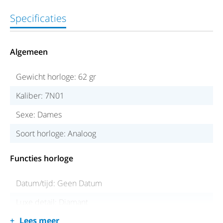
Specificaties
Algemeen
Gewicht horloge: 62 gr
Kaliber: 7N01
Sexe: Dames
Soort horloge: Analoog
Functies horloge
Datum/tijd: Geen Datum
Luxe detail: Diamant
Lees meer
Waterdichtheid: Tot 50 meter