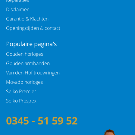
Achterzijde kast: Staal
Disclaimer
Cabochon knop: Ja
Garantie & Klachten
Diameter kast: 30 mm
Openingstijden & contact
Dikte van kast: 6,5 mm
Populaire pagina's
Kastvorm: Rond
Gouden horloges
Kleur kast: Zilverkleurig
Gouden armbanden
Kleur wijzerplaat: Wit
Van den Hof trouwringen
Materiaal kast: Staal
Movado horloges
Seiko Premier
Materiaal Lunette: Staal
Seiko Prospex
Materiaal wijzerplaat: Parelmoer
0345 - 51 59 52
Technologie
Techniek: Quartz