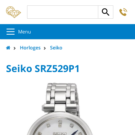
-
5
5
5
Menu
Horloges
Seiko
Seiko SRZ529P1