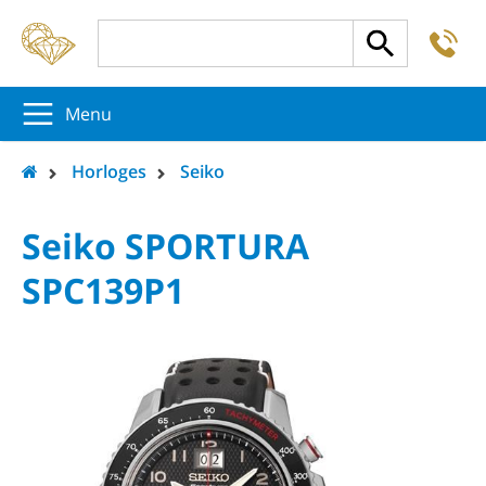
-
5
5
5
Menu
Horloges
Seiko
Seiko SPORTURA
SPC139P1