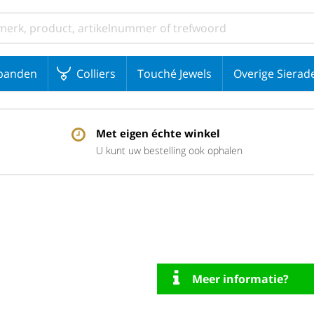
banden
Colliers
Touché Jewels
Overige Sierad
Met eigen échte winkel
U kunt uw bestelling ook ophalen
Meer informatie?