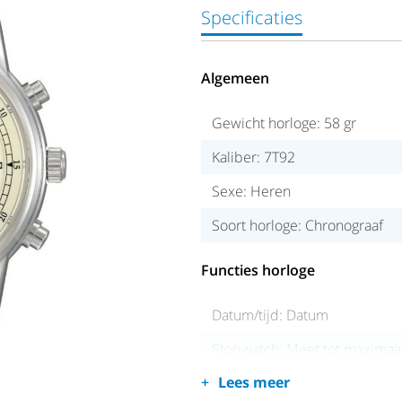
Specificaties
Algemeen
Gewicht horloge: 58 gr
Kaliber: 7T92
Sexe: Heren
Soort horloge: Chronograaf
Functies horloge
Datum/tijd: Datum
Stopwatch: Meet tot maximaal
Lees meer
Waterdichtheid: Tot 100 mete