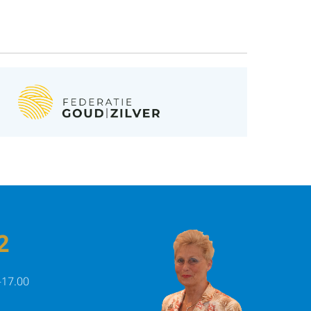
las
2
aat
-17.00