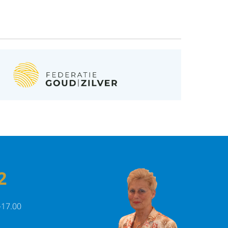
r
las
2
-17.00