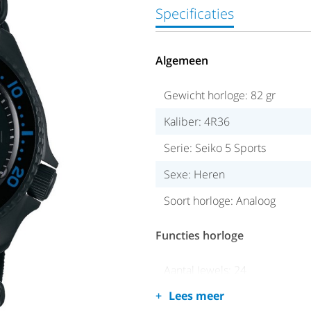
Specificaties
Algemeen
Gewicht horloge: 82 gr
Kaliber: 4R36
Serie: Seiko 5 Sports
Sexe: Heren
Soort horloge: Analoog
Functies horloge
Aantal Jewels: 24
Lees meer
Datum/tijd: Dag/datum