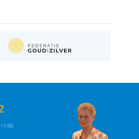
r
las
2
-17.00