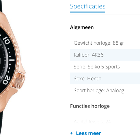
Specificaties
Algemeen
Gewicht horloge: 88 gr
Kaliber: 4R36
Serie: Seiko 5 Sports
Sexe: Heren
Soort horloge: Analoog
Functies horloge
Aantal Jewels: 24
Lees meer
Datum/tijd: Dag/datum