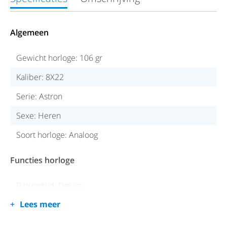
Algemeen
Gewicht horloge: 106 gr
Kaliber: 8X22
Serie: Astron
Sexe: Heren
Soort horloge: Analoog
Functies horloge
Datum/tijd: Datum
Lees meer
Energiereserve (max): 6 maanden
GPS: Ja