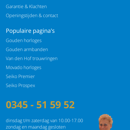
Materiaal band: Titanium
Garantie & Klachten
Type sluiting: Vouwsluiting met drukker
Openingstijden & contact
Specificaties Kast en Wijzerplaat
Populaire pagina's
Gouden horloges
Achterzijde kast: Titanium
Gouden armbanden
Diameter kast: 44,8 mm
Van den Hof trouwringen
Dikte van kast: 12,4 mm
Movado horloges
Seiko Premier
Kastvorm: Rond
Seiko Prospex
Kleur kast: Zilverkleurig
Kleur wijzerplaat: Blauw
0345 - 51 59 52
Lichtgevende index: Ja
dinsdag t/m zaterdag van 10.00-17.00
Lichtgevende wijzers: Ja
zondag en maandag gesloten