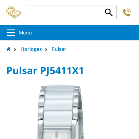
-
5
5
5
Menu
Horloges
Pulsar
Pulsar PJ5411X1