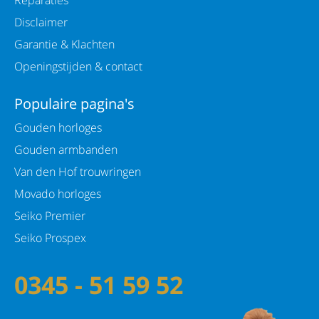
Diameter kast: 17,5 mm
Disclaimer
Dikte van kast: 7 mm
Garantie & Klachten
Kastvorm: Vorm
Openingstijden & contact
Kleur kast: Zilverkleurig
Populaire pagina's
Kleur wijzerplaat: Zilverkleurig
Gouden horloges
Materiaal kast: Staal
Gouden armbanden
Materiaal Lunette: Staal/ zilverkleurig
Van den Hof trouwringen
Movado horloges
Technologie
Seiko Premier
Techniek: Quartz
Seiko Prospex
0345 - 51 59 52