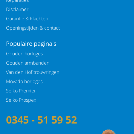
Diameter kast: 28 mm
Disclaimer
Dikte van kast: 9 mm
Garantie & Klachten
Kastvorm: Rond
Openingstijden & contact
Kleur kast: Goudkleurig
Populaire pagina's
Kleur wijzerplaat: Zilverkleurig
Gouden horloges
Materiaal kast: Staal
Gouden armbanden
Materiaal Lunette: Staal /goudkleurig
Van den Hof trouwringen
Schroefdeksel: Ja
Movado horloges
Seiko Premier
Technologie
Seiko Prospex
Techniek: Quartz
0345 - 51 59 52