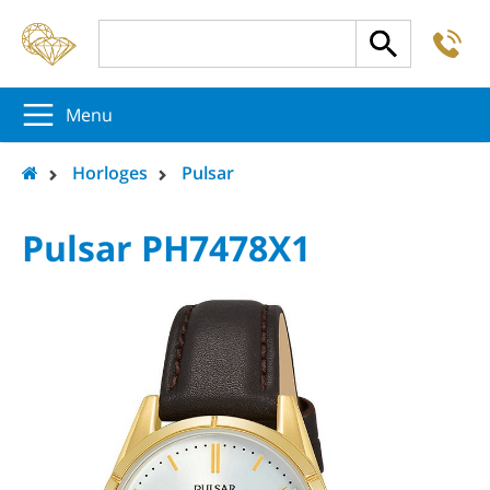
-
5
5
5
Menu
Horloges
Pulsar
Pulsar PH7478X1