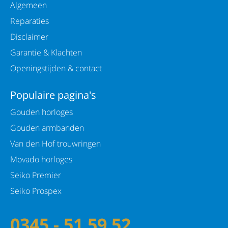
Algemeen
Reparaties
Achterzijde kast: Staal
Disclaimer
Diameter kast: 30 mm
Garantie & Klachten
Dikte van kast: 7,5 mm
Openingstijden & contact
Kastvorm: Rond
Populaire pagina's
Kleur kast: Zilverkleurig
Gouden horloges
Kleur wijzerplaat: Blauw
Gouden armbanden
Materiaal kast: Staal
Van den Hof trouwringen
Materiaal Lunette: Staal/ zilverkleurig
Movado horloges
Seiko Premier
Technologie
Seiko Prospex
Techniek: Quartz
0345 - 51 59 52