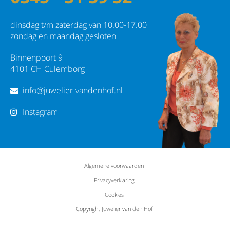
dinsdag t/m zaterdag van 10.00-17.00
zondag en maandag gesloten
Binnenpoort 9
4101 CH Culemborg
info@juwelier-vandenhof.nl
Instagram
Algemene voorwaarden
Privacyverklaring
Cookies
Copyright Juwelier van den Hof