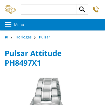
-
5
5
5
Menu
Horloges
Pulsar
Pulsar Attitude
PH8497X1