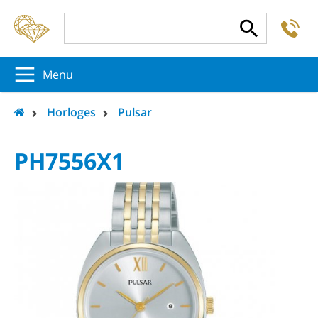
-
5
5
5
Menu
Horloges
Pulsar
PH7556X1