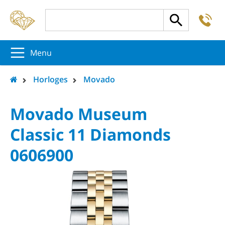
-
5
5
5
Menu
Horloges
Movado
Movado Museum
Classic 11 Diamonds
0606900