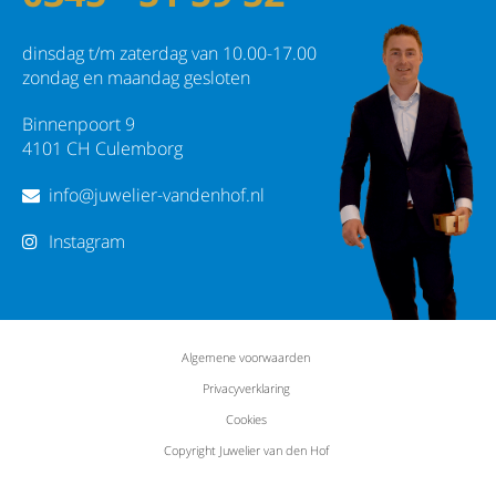
dinsdag t/m zaterdag van 10.00-17.00
zondag en maandag gesloten
Binnenpoort 9
4101 CH Culemborg
info@juwelier-vandenhof.nl
Instagram
Algemene voorwaarden
Privacyverklaring
Cookies
Copyright Juwelier van den Hof