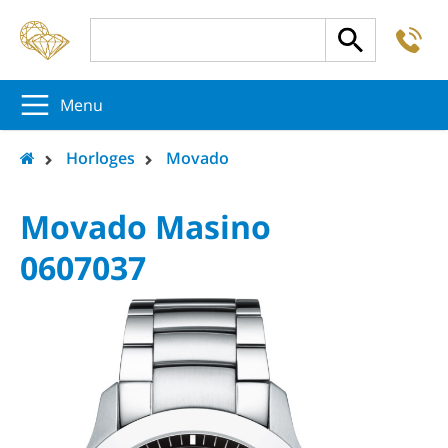
-
5
5
5
Menu
Horloges
Movado
Movado Masino
0607037