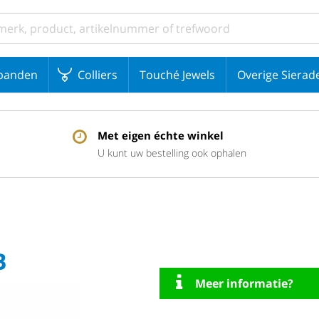
banden
Colliers
Touché Jewels
Overige Sierad
Met eigen échte winkel
U kunt uw bestelling ook ophalen
B
Meer informatie?