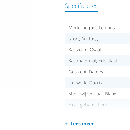
Specificaties
Merk; Jacques Lemans
soort; Analoog
Kastvorm; Ovaal
Kastmateriaal; Edelstaal
Geslacht; Dames
Uurwerk; Quartz
Kleur wijzerplaat; Blauw
Horlogeband; Leder
Horlogeglas; Saffier
Lees meer
Waterdichtheid; 3 ATM