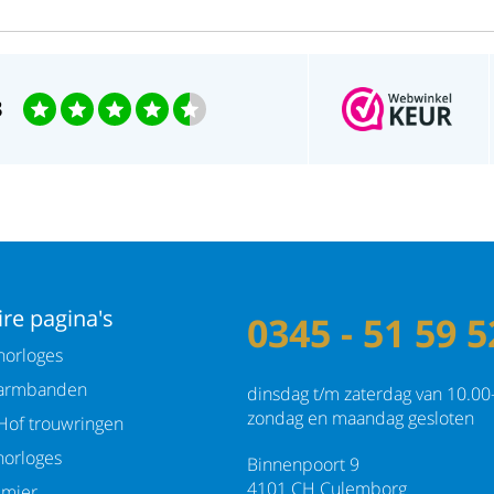
3
re pagina's
0345 - 51 59 5
orloges
armbanden
dinsdag t/m zaterdag van 10.00
zondag en maandag gesloten
Hof trouwringen
orloges
Binnenpoort 9
4101 CH Culemborg
emier