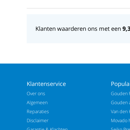
Klanten waarderen ons met een
9,
Klantenservice
Populai
Over ons
Gouden h
Algemeen
Gouden 
Reparaties
Van den 
Disclaimer
Movado h
Garantie & Klachten
Seiko Pr