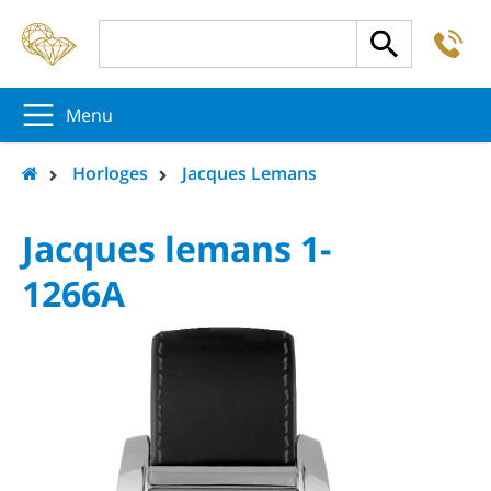
-
5
5
5
Menu
Horloges
Jacques Lemans
Jacques lemans 1-
1266A