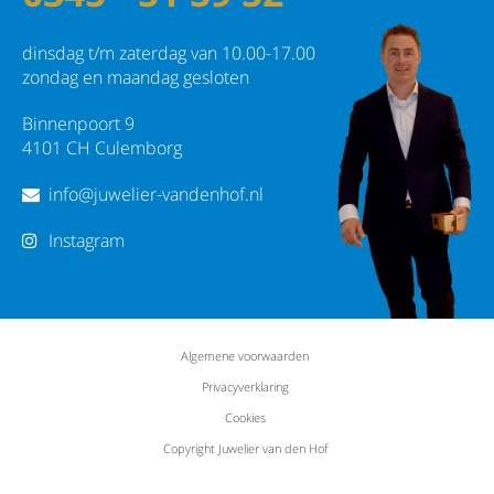
dinsdag t/m zaterdag van 10.00-17.00
zondag en maandag gesloten
Binnenpoort 9
4101 CH Culemborg
info@juwelier-vandenhof.nl
Instagram
Algemene voorwaarden
Privacyverklaring
Cookies
Copyright Juwelier van den Hof