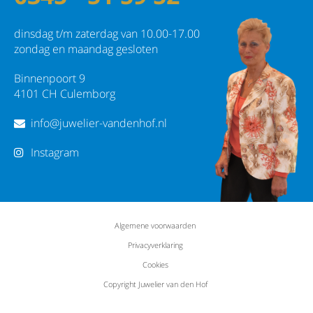
dinsdag t/m zaterdag van 10.00-17.00
zondag en maandag gesloten
Binnenpoort 9
4101 CH Culemborg
info@juwelier-vandenhof.nl
Instagram
Algemene voorwaarden
Privacyverklaring
Cookies
Copyright Juwelier van den Hof