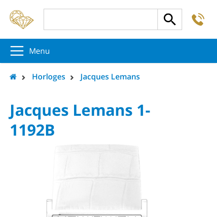
-
5
5
5
Menu
Horloges
Jacques Lemans
Jacques Lemans 1-
1192B