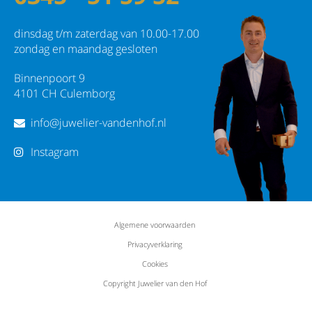
dinsdag t/m zaterdag van 10.00-17.00
zondag en maandag gesloten
Binnenpoort 9
4101 CH Culemborg
info@juwelier-vandenhof.nl
Instagram
Algemene voorwaarden
Privacyverklaring
Cookies
Copyright Juwelier van den Hof