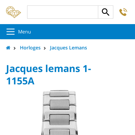
-
5
5
5
Menu
Horloges
Jacques Lemans
Jacques lemans 1-
1155A