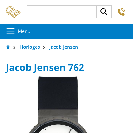
-
5
5
5
Menu
Horloges
Jacob Jensen
Jacob Jensen 762