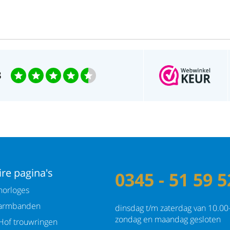
3
re pagina's
0345 - 51 59 5
orloges
armbanden
dinsdag t/m zaterdag van 10.00
zondag en maandag gesloten
Hof trouwringen