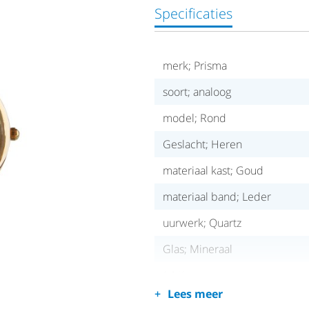
Specificaties
merk; Prisma
soort; analoog
model; Rond
Geslacht; Heren
materiaal kast; Goud
materiaal band; Leder
uurwerk; Quartz
Glas; Mineraal
14 Karaat
Lees meer