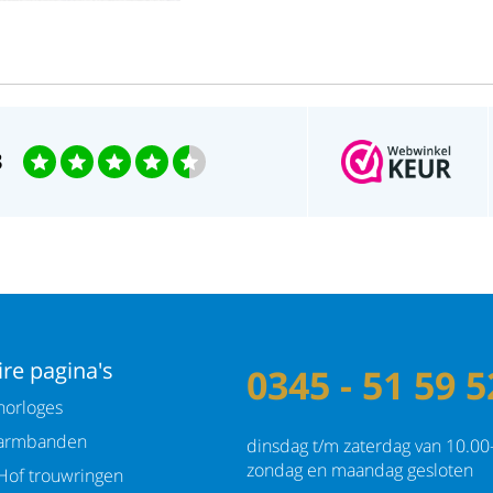
3
re pagina's
0345 - 51 59 5
orloges
armbanden
dinsdag t/m zaterdag van 10.00
zondag en maandag gesloten
Hof trouwringen