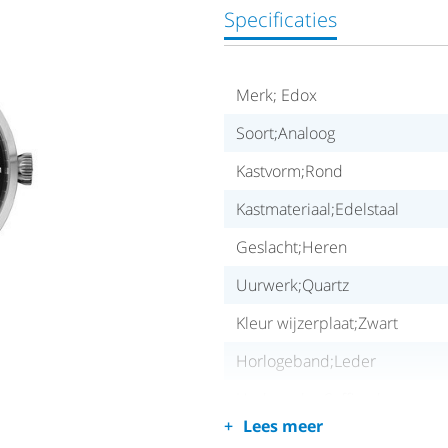
Specificaties
Merk; Edox
Soort;Analoog
Kastvorm;Rond
Kastmateriaal;Edelstaal
Geslacht;Heren
Uurwerk;Quartz
Kleur wijzerplaat;Zwart
Horlogeband;Leder
Horlogeglas;Saffierglas
Lees meer
Waterdichtheid;50 meter