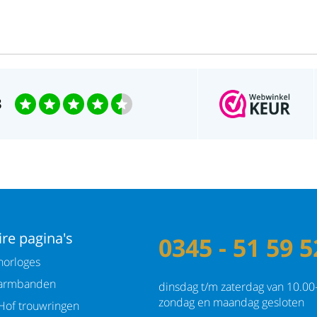
3
re pagina's
0345 - 51 59 5
orloges
armbanden
dinsdag t/m zaterdag van 10.00
zondag en maandag gesloten
Hof trouwringen