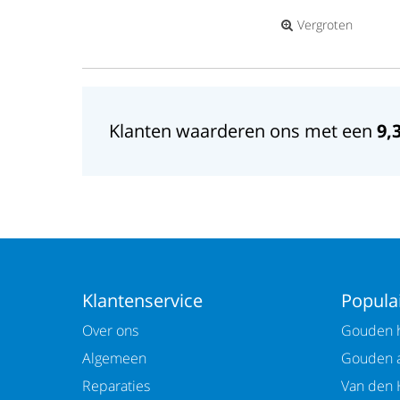
Vergroten
Klanten waarderen ons met een
9,
Klantenservice
Populai
Over ons
Gouden h
Algemeen
Gouden 
Reparaties
Van den 