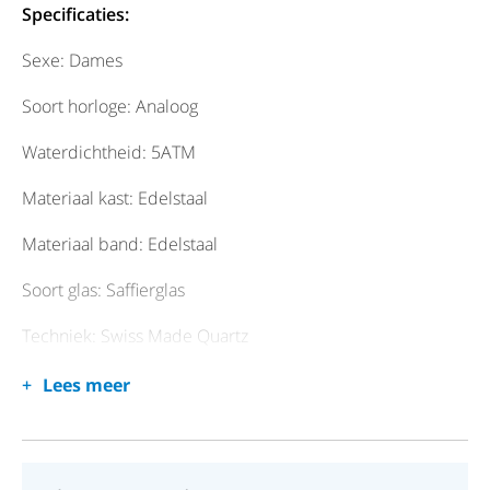
Specificaties:
Sexe: Dames
Soort horloge: Analoog
Waterdichtheid: 5ATM
Materiaal kast: Edelstaal
Materiaal band: Edelstaal
Soort glas: Saffierglas
Techniek: Swiss Made Quartz
Dag/Datum: Datum
Lees meer
Kastvorm: Rond
Wijzerplaat: Zilvergrijs