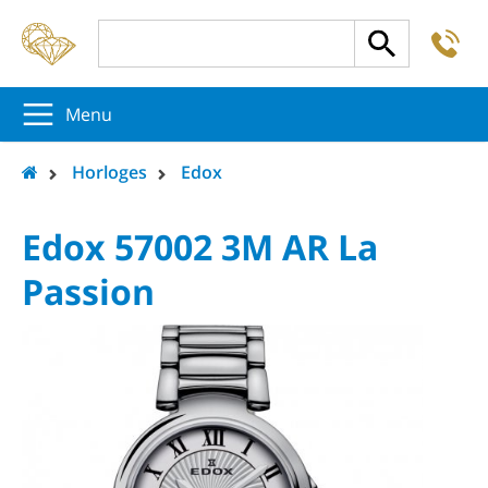
-
5
5
5
Menu
Horloges
Edox
Edox 57002 3M AR La
Passion