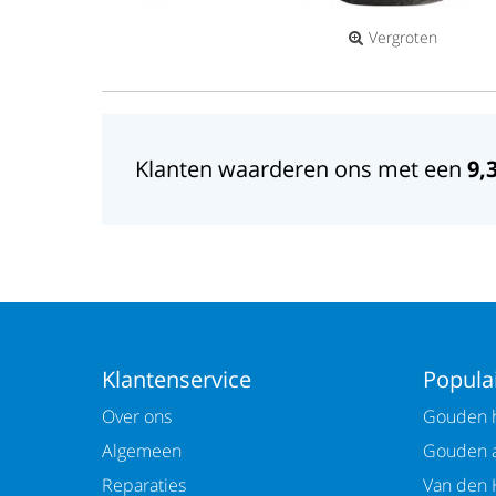
Vergroten
Klanten waarderen ons met een
9,
Klantenservice
Populai
Over ons
Gouden h
Algemeen
Gouden 
Reparaties
Van den 