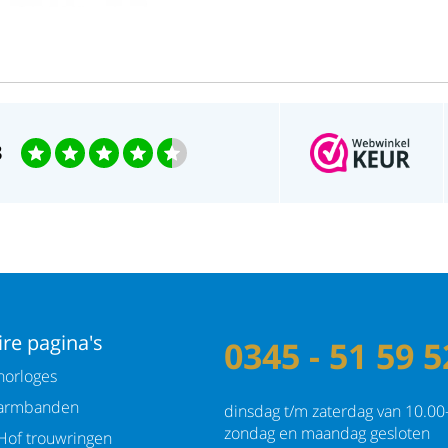
Kastvorm: Rond
Wijzerplaat: Donker grijs
Afmetingen: diameter 40mm
3
re pagina's
0345 - 51 59 5
orloges
armbanden
dinsdag t/m zaterdag van 10.00
zondag en maandag gesloten
Hof trouwringen