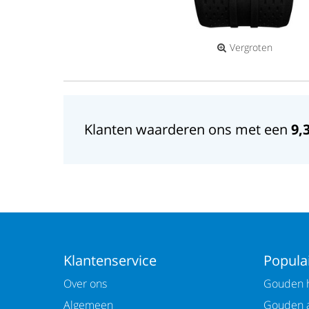
Vergroten
Klanten waarderen ons met een
9,
Klantenservice
Populai
Over ons
Gouden h
Algemeen
Gouden 