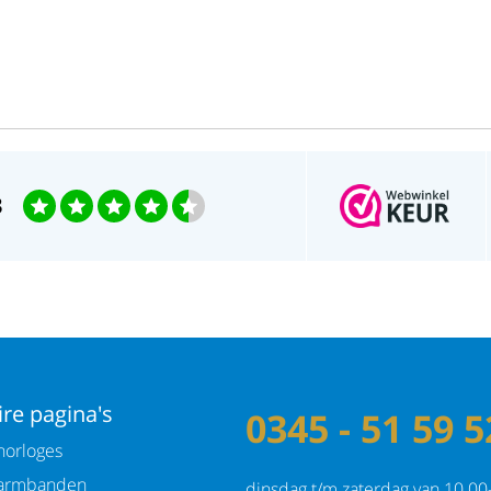
3
re pagina's
0345 - 51 59 5
orloges
armbanden
dinsdag t/m zaterdag van 10.00