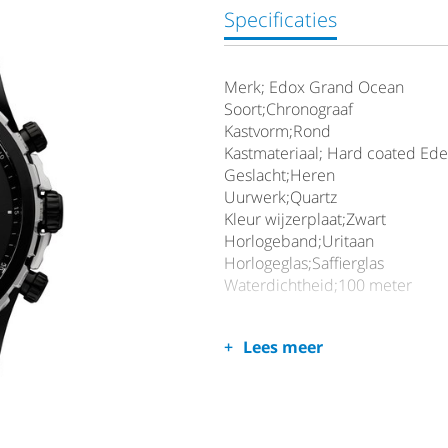
Specificaties
Merk; Edox Grand Ocean
Soort;Chronograaf
Kastvorm;Rond
Kastmateriaal; Hard coated Edel
Geslacht;Heren
Uurwerk;Quartz
Kleur wijzerplaat;Zwart
Horlogeband;Uritaan
Horlogeglas;Saffierglas
Waterdichtheid;100 meter
Lees meer