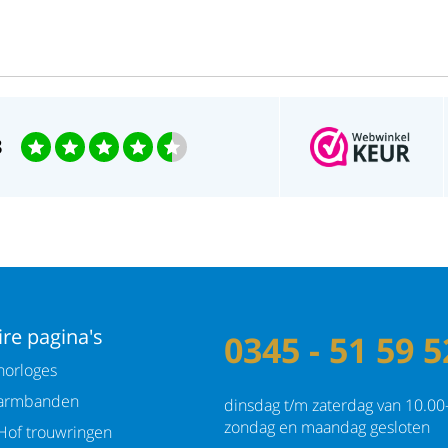
Waterdichtheid: 3ATM
3
re pagina's
0345 - 51 59 5
orloges
armbanden
dinsdag t/m zaterdag van 10.00
zondag en maandag gesloten
Hof trouwringen